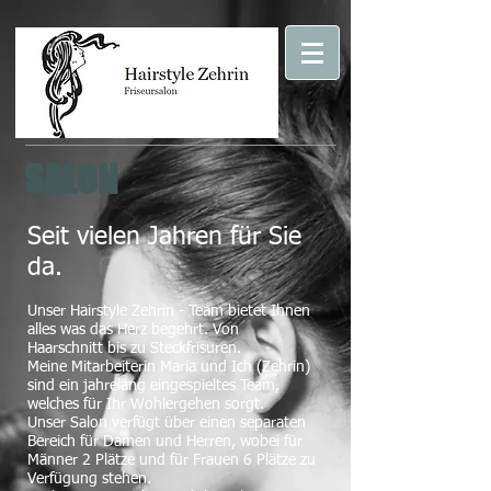
SALON
Seit vielen Jahren für Sie
da.
Unser Hairstyle Zehrin - Team bietet Ihnen
alles was das Herz begehrt. Von
Haarschnitt bis zu Steckfrisuren.
Meine Mitarbeiterin Maria und Ich (Zehrin)
sind ein jahrelang eingespieltes Team,
welches für Ihr Wohlergehen sorgt.
Unser Salon verfügt über einen separaten
Bereich für Damen und Herren, wobei für
Männer 2 Plätze und für Frauen 6 Plätze zu
Verfügung stehen.